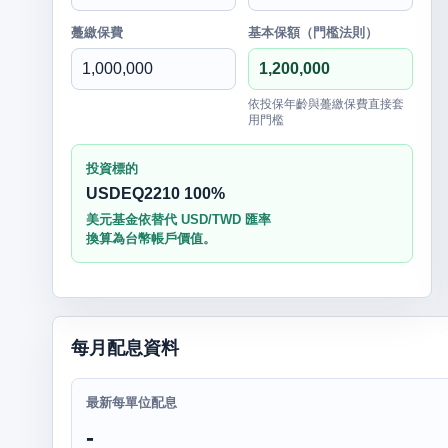
躉繳保費
基本保額（門檻法則）
依投保年齡與躉繳保費直接套
用門檻
投資標的
USDEQ2210 100%
美元基金依替代 USD/TWD 匯率
換算為台幣帳戶價值。
每月配息資料
最新每單位配息
-